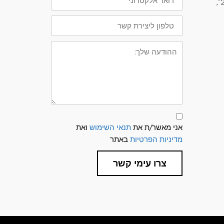
אלקטרוני
בעיריית קריית ים, חבר מועצת העיר קריית ביאליק, מ"מ יו"ר מועצת המנהלים של התאגיד האזורי למחזור "קומפוסט 2000",
טלפון
ליצירת
קשר
ההודעה
שלך:
תנאי
שימוש
אני מאשר/ת את
תנאי השימוש
ואת
ומדיניות
פרטיות
מדיניות הפרטיות
באתר
צרו עימי קשר