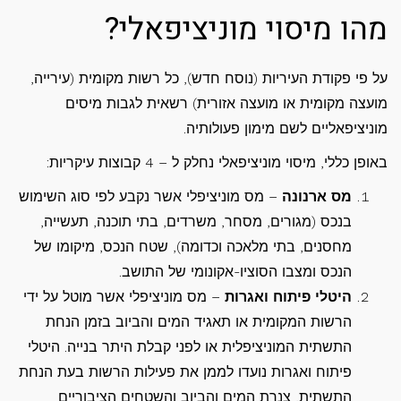
מהו מיסוי מוניציפאלי?
על פי פקודת העיריות (נוסח חדש), כל רשות מקומית (עירייה,
מועצה מקומית או מועצה אזורית) רשאית לגבות מיסים
מוניציפאליים לשם מימון פעולותיה.
באופן כללי, מיסוי מוניציפאלי נחלק ל – 4 קבוצות עיקריות:
מס ארנונה
– מס מוניציפלי אשר נקבע לפי סוג השימוש
בנכס (מגורים, מסחר, משרדים, בתי תוכנה, תעשייה,
מחסנים, בתי מלאכה וכדומה), שטח הנכס, מיקומו של
הנכס ומצבו הסוציו-אקונומי של התושב.
היטלי פיתוח ואגרות
– מס מוניציפלי אשר מוטל על ידי
הרשות המקומית או תאגיד המים והביוב בזמן הנחת
התשתית המוניציפלית או לפני קבלת היתר בנייה. היטלי
פיתוח ואגרות נועדו לממן את פעילות הרשות בעת הנחת
התשתית, צנרת המים והביוב והשטחים הציבוריים