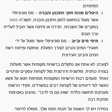
הפתוחים.
היטלים מכוח חוקי התכנון והבניה
– מס מוניציפלי
אשר מוטל בהתאם לחוק התכנון והבניה, תשכ"ה-1965
במקרים של השבחה, חכירה או פיתוח אשר הוביל לעליית
ערך הנכס.
מיסי מים וביוב
– מס מוניציפלי אשר מוטל על ידי
תאגידי המים והביוב לצורך הפעלת, אחזקת ופיתוח רשת
המים והביוב העירונית.
לצערנו, לא אחת אנו נתקלים ברשויות מקומיות אשר פועלות
בצורה כוחנית, פולשנית ודורסנית מול לקוחות עסקיים ופרטיים
כאחד. פעמים רבות הרשויות המקומיות מוסיפות חטא על פשע
כאשר לפי דיווחים של לקוחות רבים במשרדינו, פקידי הרשות
מעניקים תחושה כללית "שאין עם מי לדבר", נוהגים באטימות
וסחבת רבה.
במידה ויש לך השגות על חבות המס שלך, מומלץ להיעזר