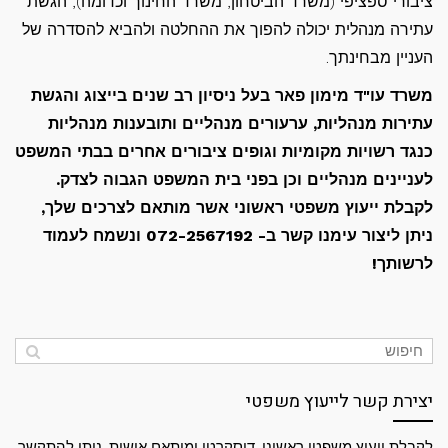
ציבורי ספציפי (משרד הביטחון, משרד החינוך וכדומה), הגשת
עתירה מנהלית יכולה להפוך את ההחלטה ולהביא להסדרה של
העניין מבחינתך.
משרד עו"ד מימון פאר בעל ניסיון רב שנים בייצוג והגשת
עתירות מנהליות, ערעורים מנהליים ותובענות מנהליות
כנגד רשויות מקומיות וגופים ציבורים אחרים בבתי המשפט
לעניינים מנהליים וכן בפני בית המשפט הגבוה לצדק.
לקבלת ייעוץ משפטי ראשוני אשר מותאם לצרכים שלך,
ניתן ליצור עימנו קשר ב- 072-2567192 ונשמח לעמוד
לרשותך!
יצירת קשר לייעוץ משפטי
לקבלת ייעוץ משפטי ראשוני, דיסקרטי ומותאם אישית, ניתן להתקשר