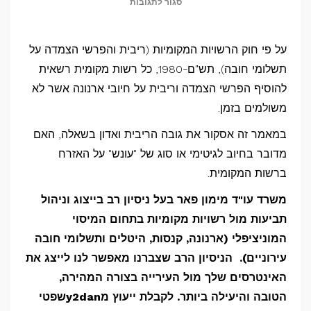
על
סגור לתגובות
מה
גובה
על פי חוק הרשויות המקומיות (ריבית והפרשי הצמדה על
ריבית
תשלומי חובה), תש"ם-1980, כל רשות מקומית רשאית
הפיגורים
להוסיף הפרשי הצמדה וריבית על חיובי ארנונה אשר לא
על
משולמים בזמן.
חיובי
במאמר זה אסקור את גובה הריבית ואדון בשאלה, האם
ארנונה
מדובר בחיוב לגיטימי או סוג של "עונש" על האזרח
ברשות
ברשות המקומית.
המקומית?
משרד עו"ד מימון פאר בעל ניסיון רב בייצוג וניהול
תביעות מול רשויות מקומיות בתחום המיסוי
המוניציפלי (ארנונה, קנסות, היטלים ותשלומי חובה
עירוניים). הניסיון הרב שצברנו מאפשר לנו לייצג את
האינטרסים שלך מול העירייה בצורה המהירה,
הטובה והיעילה ביותר. לקבלת ייעוץ מ
y2dan
שפטי