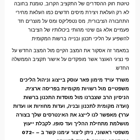
בקרוב
טיוטת חוק ההסדרים של התקציב הקרוב, טומנת בחובה
האוצר
לא רק העלאת ויצירת מיסים חדשים כמו העלאת מחירי
יגבה
התחבורה הציבורית, מס נטפליקס ומס על מוצרים חד
אגרה
פעמיים אלא גם שינוי מהותי ביכולותיו של הציבור
להשפיע על הליכי תכנון ובנייה ברשות המקומית.
על
הגשת
במאמר זה אסקור את המצב הקיים מול המצב החדש על
ערר
פי נציגי האוצר אשר מופקדים על אישור תקציב הממשלה
על
החדש.
תוכניות
משרד עו"ד מימון פאר עוסק בייצוג וניהול הליכים
בנייה?
משפטיים מול רשויות מקומיות בפריסה ארצית.
הניסיון הרב שצברנו מול מוסדות התכנון ברשות
(ועדה מקומית לתכנון ובניה, ועדות מחוזיות או ועדות
ערר) מאפשר לנו לייצג את האינטרסים שלך בצורה
מושלמת מתחילת ההליך ועד סופו. לקבלת ייעוץ
משפטי ראשוני, ניתן ליצור עימנו קשר ב – 072-